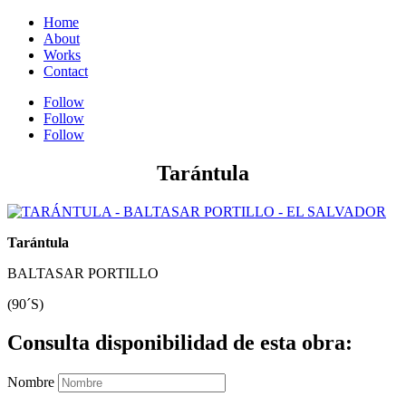
Home
About
Works
Contact
Follow
Follow
Follow
Tarántula
Tarántula
BALTASAR PORTILLO
(90´S)
Consulta disponibilidad de esta obra:
Nombre